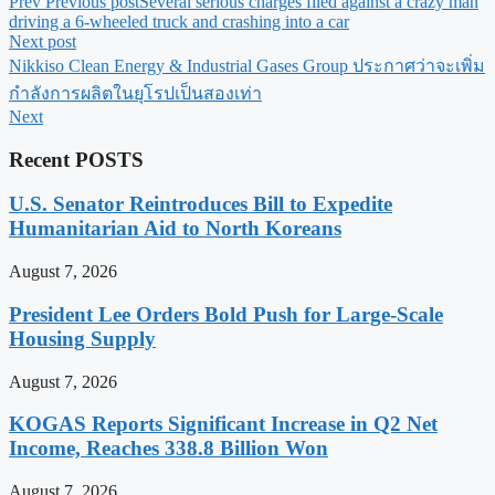
Prev
Previous post
Several serious charges filed against a crazy man
driving a 6-wheeled truck and crashing into a car
Next post
Nikkiso Clean Energy & Industrial Gases Group ประกาศว่าจะเพิ่ม
กำลังการผลิตในยุโรปเป็นสองเท่า
Next
Recent POSTS
U.S. Senator Reintroduces Bill to Expedite
Humanitarian Aid to North Koreans
August 7, 2026
President Lee Orders Bold Push for Large-Scale
Housing Supply
August 7, 2026
KOGAS Reports Significant Increase in Q2 Net
Income, Reaches 338.8 Billion Won
August 7, 2026