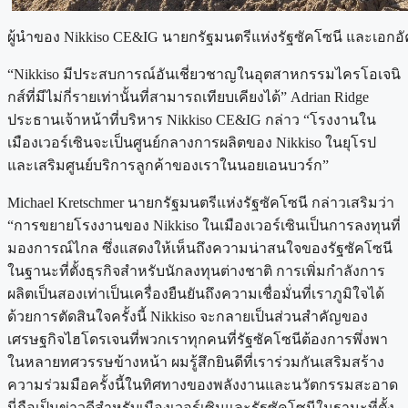
ผู้นำของ Nikkiso CE&IG นายกรัฐมนตรีแห่งรัฐซัคโซนี และเอกอัค
“Nikkiso มีประสบการณ์อันเชี่ยวชาญในอุตสาหกรรมไครโอเจนิ
กส์ที่มีไม่กี่รายเท่านั้นที่สามารถเทียบเคียงได้” Adrian Ridge
ประธานเจ้าหน้าที่บริหาร Nikkiso CE&IG กล่าว “โรงงานใน
เมืองเวอร์เซินจะเป็นศูนย์กลางการผลิตของ Nikkiso ในยุโรป
และเสริมศูนย์บริการลูกค้าของเราในนอยเอนบวร์ก”
Michael Kretschmer นายกรัฐมนตรีแห่งรัฐซัคโซนี กล่าวเสริมว่า
“การขยายโรงงานของ Nikkiso ในเมืองเวอร์เซินเป็นการลงทุนที่
มองการณ์ไกล ซึ่งแสดงให้เห็นถึงความน่าสนใจของรัฐซัคโซนี
ในฐานะที่ตั้งธุรกิจสำหรับนักลงทุนต่างชาติ การเพิ่มกำลังการ
ผลิตเป็นสองเท่าเป็นเครื่องยืนยันถึงความเชื่อมั่นที่เราภูมิใจได้
ด้วยการตัดสินใจครั้งนี้ Nikkiso จะกลายเป็นส่วนสำคัญของ
เศรษฐกิจไฮโดรเจนที่พวกเราทุกคนที่รัฐซัคโซนีต้องการพึ่งพา
ในหลายทศวรรษข้างหน้า ผมรู้สึกยินดีที่เราร่วมกันเสริมสร้าง
ความร่วมมือครั้งนี้ในทิศทางของพลังงานและนวัตกรรมสะอาด
นี่ถือเป็นข่าวดีสำหรับเมืองเวอร์เซินและรัฐซัคโซนีในฐานะที่ตั้ง