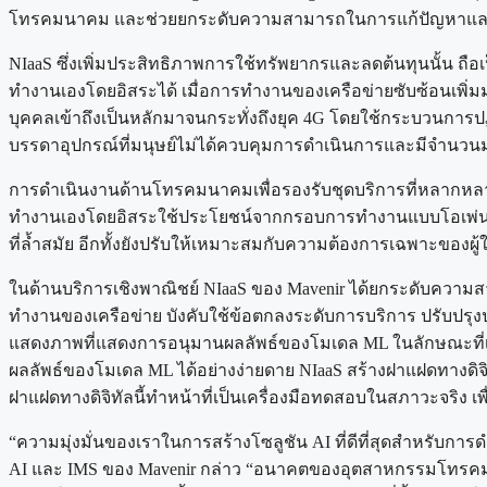
โทรคมนาคม และช่วยยกระดับความสามารถในการแก้ปัญหาและการ
NIaaS ซึ่งเพิ่มประสิทธิภาพการใช้ทรัพยากรและลดต้นทุนนั้น ถื
ทำงานเองโดยอิสระได้ เมื่อการทำงานของเครือข่ายซับซ้อนเพิ่ม
บุคคลเข้าถึงเป็นหลักมาจนกระทั่งถึงยุค 4G โดยใช้กระบวนการปฏิ
บรรดาอุปกรณ์ที่มนุษย์ไม่ได้ควบคุมการดำเนินการและมีจำนวนม
การดำเนินงานด้านโทรคมนาคมเพื่อรองรับชุดบริการที่หลากหลายดัง
ทำงานเองโดยอิสระใช้ประโยชน์จากกรอบการทำงานแบบโอเพ่นซอร์
ที่ล้ำสมัย อีกทั้งยังปรับให้เหมาะสมกับความต้องการเฉพาะของผู
ในด้านบริการเชิงพาณิชย์ NIaaS ของ Mavenir ได้ยกระดับควา
ทำงานของเครือข่าย บังคับใช้ข้อตกลงระดับการบริการ ปรับปรุ
แสดงภาพที่แสดงการอนุมานผลลัพธ์ของโมเดล ML ในลักษณะที่เป็น
ผลลัพธ์ของโมเดล ML ได้อย่างง่ายดาย NIaaS สร้างฝาแฝดทางดิจิท
ฝาแฝดทางดิจิทัลนี้ทำหน้าที่เป็นเครื่องมือทดสอบในสภาวะจริง เ
“ความมุ่งมั่นของเราในการสร้างโซลูชัน AI ที่ดีที่สุดสำหรับก
AI และ IMS ของ Mavenir กล่าว “อนาคตของอุตสาหกรรมโทรคมนาค