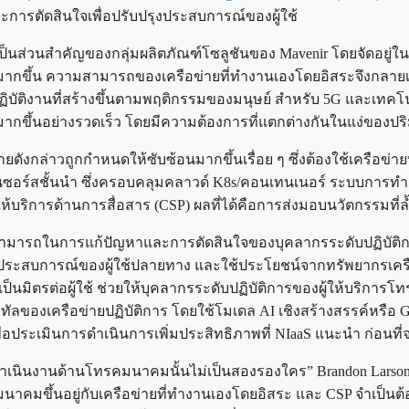
ตัดสินใจเพื่อปรับปรุงประสบการณ์ของผู้ใช้
อเป็นส่วนสำคัญของกลุ่มผลิตภัณฑ์โซลูชันของ Mavenir โดยจัดอยู่
มากขึ้น ความสามารถของเครือข่ายที่ทำงานเองโดยอิสระจึงกลายเป
บัติงานที่สร้างขึ้นตามพฤติกรรมของมนุษย์ สำหรับ 5G และเทคโนโลย
ากขึ้นอย่างรวดเร็ว โดยมีความต้องการที่แตกต่างกันในแง่ของป
กล่าวถูกกำหนดให้ซับซ้อนมากขึ้นเรื่อย ๆ ซึ่งต้องใช้เครือข่ายท
สชั้นนำ ซึ่งครอบคลุมคลาวด์ K8s/คอนเทนเนอร์ ระบบการทำงานอ
้ให้บริการด้านการสื่อสาร (CSP) ผลที่ได้คือการส่งมอบนวัตกรรมที
มสามารถในการแก้ปัญหาและการตัดสินใจของบุคลากรระดับปฏิบัติ
งประสบการณ์ของผู้ใช้ปลายทาง และใช้ประโยชน์จากทรัพยากรเครือ
มิตรต่อผู้ใช้ ช่วยให้บุคลากรระดับปฏิบัติการของผู้ให้บริการโ
ัลของเครือข่ายปฏิบัติการ โดยใช้โมเดล AI เชิงสร้างสรรค์หรือ G
พื่อประเมินการดำเนินการเพิ่มประสิทธิภาพที่ NIaaS แนะนำ ก่อนที
ารดำเนินงานด้านโทรคมนาคมนั้นไม่เป็นสองรองใคร” Brandon Larson
มขึ้นอยู่กับเครือข่ายที่ทำงานเองโดยอิสระ และ CSP จำเป็นต้อ